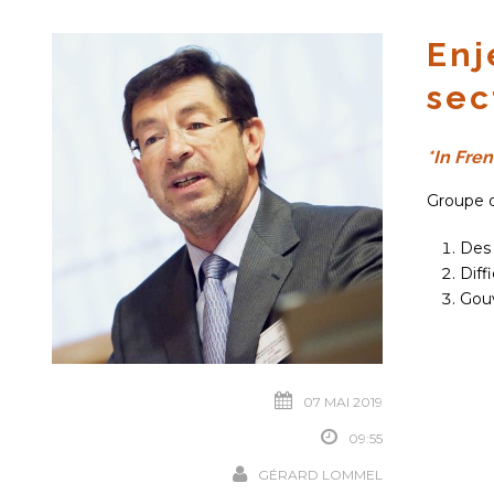
Enj
sec
*In Fren
Groupe d
Des 
Diff
Gouv
07 MAI 2019
09:55
GÉRARD LOMMEL